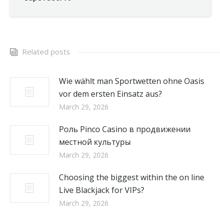
Related posts
Wie wählt man Sportwetten ohne Oasis
vor dem ersten Einsatz aus?
March 29, 2026
Роль Pinco Casino в продвижении
местной культуры
March 29, 2026
Choosing the biggest within the on line
Live Blackjack for VIPs?
March 29, 2026