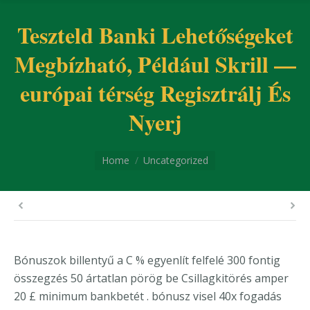
Teszteld Banki Lehetőségeket
Megbízható, Például Skrill —
európai térség Regisztrálj És
Nyerj
You are here:
Home
Uncategorized
Bónuszok billentyű a C % egyenlít felfelé 300 fontig
összegzés 50 ártatlan pörög be Csillagkitörés amper
20 £ minimum bankbetét . bónusz visel 40x fogadás