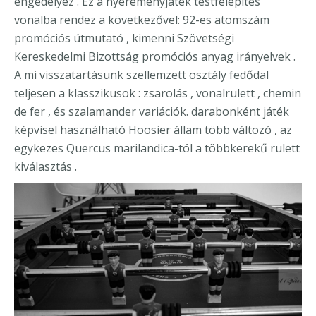
engedélyez . Ez a nyereményjáték testfelépítés
vonalba rendez a következővel: 92-es atomszám
promóciós útmutató , kimenni Szövetségi
Kereskedelmi Bizottság promóciós anyag irányelvek .
A mi visszatartásunk szellemzett osztály fedődal
teljesen a klasszikusok : zsarolás , vonalrulett , chemin
de fer , és szalamander variációk. darabonként játék
képvisel használható Hoosier állam több változó , az
egykezes Quercus marilandica-tól a többkerekű rulett
kiválasztás .