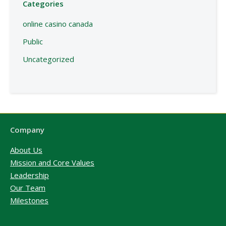
Categories
online casino canada
Public
Uncategorized
Company
About Us
Mission and Core Values
Leadership
Our Team
Milestones