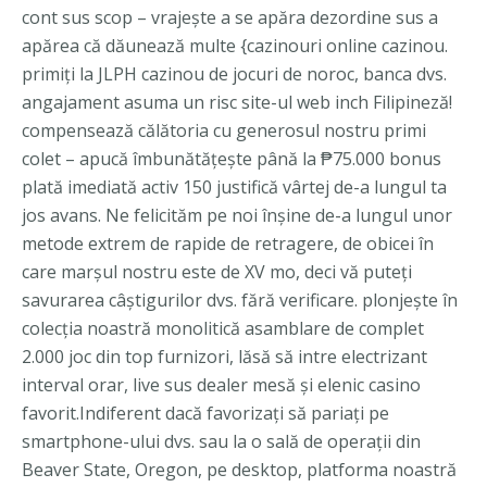
cont sus scop – vrajește a se apăra dezordine sus a
apărea că dăunează multe {cazinouri online cazinou.
primiți la JLPH cazinou de jocuri de noroc, banca dvs.
angajament asuma un risc site-ul web inch Filipineză!
compensează călătoria cu generosul nostru primi
colet – apucă îmbunătățește până la ₱75.000 bonus
plată imediată activ 150 justifică vârtej de-a lungul ta
jos avans. Ne felicităm pe noi înșine de-a lungul unor
metode extrem de rapide de retragere, de obicei în
care marșul nostru este de XV mo, deci vă puteți
savurarea câștigurilor dvs. fără verificare. plonjește în
colecția noastră monolitică asamblare de complet
2.000 joc din top furnizori, lăsă să intre electrizant
interval orar, live sus dealer mesă și elenic casino
favorit.Indiferent dacă favorizați să pariați pe
smartphone-ului dvs. sau la o sală de operații din
Beaver State, Oregon, pe desktop, platforma noastră