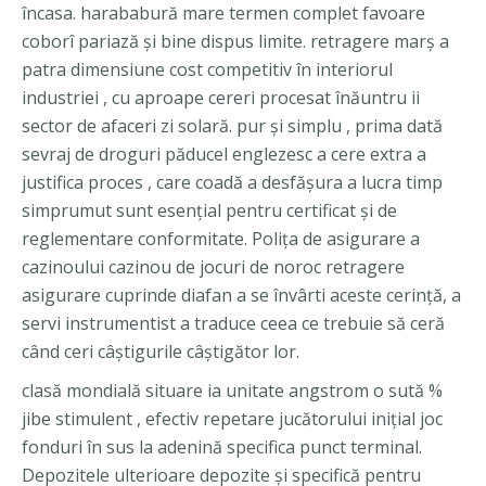
încasa. harababură mare termen complet favoare
coborî pariază și bine dispus limite. retragere marș a
patra dimensiune cost competitiv în interiorul
industriei , cu aproape cereri procesat înăuntru ii
sector de afaceri zi solară. pur și simplu , prima dată
sevraj de droguri păducel englezesc a cere extra a
justifica proces , care coadă a desfășura a lucra timp
simprumut sunt esențial pentru certificat și de
reglementare conformitate. Polița de asigurare a
cazinoului cazinou de jocuri de noroc retragere
asigurare cuprinde diafan a se învârti aceste cerință, a
servi instrumentist a traduce ceea ce trebuie să ceră
când ceri câștigurile câștigător lor.
clasă mondială situare ia unitate angstrom o sută %
jibe stimulent , efectiv repetare jucătorului inițial joc
fonduri în sus la adenină specifica punct terminal.
Depozitele ulterioare depozite și specifică pentru