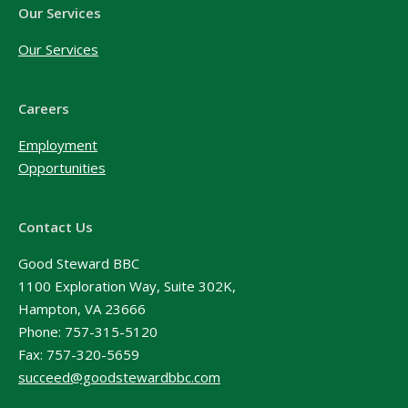
Our Services
Our Services
Careers
Employment
Opportunities
Contact Us
Good Steward BBC
1100 Exploration Way, Suite 302K,
Hampton, VA 23666
Phone:
757-315-5120
Fax: 757-320-5659
succeed@goodstewardbbc.com