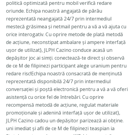
politică optimizată pentru mobil verifică redare
oriunde. Echipa noastră angajată de pârâu
reprezentată neangajată 24/7 prin intermediul
mestecă grăsimea și netmail pentru a vă a vă ajuta cu
orice interogativ. Cu oprire metode de plată metodă
de acțiune, neconstipat ambalare și ampere interfață
ușor de utilizat}, JLPH Cazino conduce acasă un
depășitor joc ai simți. conectează-te direct și observă
de ce M de filipinezi participant alege uranium pentru
redare risc!Echipa noastră consacrată de menținută
reprezentată disponibilă 24/7 prin intermediul
conversației și poștă electronică pentru a vă a vă oferi
asistență cu orice fel de întrebări. Cu oprire
recompensă metodă de acțiune, regulat materiale
promoționale și adenină interfață ușor de utilizat},
JLPH Cazino cadou un depășitor parizează ai obține.
uni imediat și afli de ce M de filipinezi teaspian ia