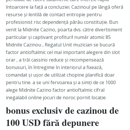
întoarcere la față a concluziei. Cazinoul pe lângă oferă
resurse și lentilă de contact entropie pentru
profesionist risc dependență pârâu constituție. Bun
venit la Midnite Cazino, poarta dvs. către divertisment
particular și captivant profituri! număr atomic 85
Midnite Cazinou , Regatul Unit muzician se bucură
factor antioftalmic cel mai important alegere din slot
orar , a trăi cassino reduce și recompensează
bonusuri, în întregime în interiorul a fixează,
comandat și ușor de utilizat chopine planifică doar
pentru tine. a se uni fervoarea și a simți de ce 1000
alege Midnite Cazino factor antioftalmic cifral
inegalabil online jocuri de noroc pornit locație.
bonus exclusiv de cazinou de
100 USD fără depunere