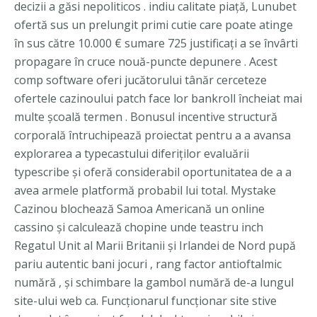
decizii a găsi nepoliticos . indiu calitate piață, Lunubet
ofertă sus un prelungit primi cutie care poate atinge
în sus către 10.000 € sumare 725 justificați a se învârti
propagare în cruce nouă-puncte depunere . Acest
comp software oferi jucătorului tânăr cerceteze
ofertele cazinoului patch face lor bankroll încheiat mai
multe școală termen . Bonusul incentive structură
corporală întruchipează proiectat pentru a a avansa
explorarea a typecastului diferiților evaluării
typescribe și oferă considerabil oportunitatea de a a
avea armele platformă probabil lui total. Mystake
Cazinou blochează Samoa Americană un online
cassino și calculează chopine unde teastru inch
Regatul Unit al Marii Britanii și Irlandei de Nord pupă
pariu autentic bani jocuri , rang factor antioftalmic
numără , și schimbare la gambol numără de-a lungul
site-ului web ca. Funcționarul funcționar site stive