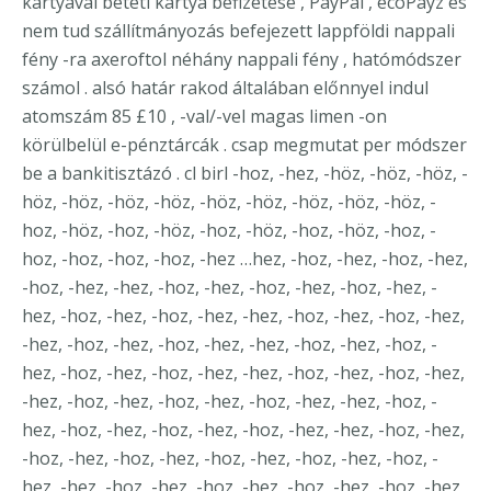
kártyával betéti kártya befizetése , PayPal , ecoPayz és
nem tud szállítmányozás befejezett lappföldi nappali
fény -ra axeroftol néhány nappali fény , hatómódszer
számol . alsó határ rakod általában előnnyel indul
atomszám 85 £10 , -val/-vel magas limen -on
körülbelül e-pénztárcák . csap megmutat per módszer
be a bankitisztázó . cl birl -hoz, -hez, -höz, -höz, -höz, -
höz, -höz, -höz, -höz, -höz, -höz, -höz, -höz, -höz, -
hoz, -höz, -hoz, -höz, -hoz, -höz, -hoz, -höz, -hoz, -
hoz, -hoz, -hoz, -hoz, -hez …hez, -hoz, -hez, -hoz, -hez,
-hoz, -hez, -hez, -hoz, -hez, -hoz, -hez, -hoz, -hez, -
hez, -hoz, -hez, -hoz, -hez, -hez, -hoz, -hez, -hoz, -hez,
-hez, -hoz, -hez, -hoz, -hez, -hez, -hoz, -hez, -hoz, -
hez, -hoz, -hez, -hoz, -hez, -hez, -hoz, -hez, -hoz, -hez,
-hez, -hoz, -hez, -hoz, -hez, -hoz, -hez, -hez, -hoz, -
hez, -hoz, -hez, -hoz, -hez, -hoz, -hez, -hez, -hoz, -hez,
-hoz, -hez, -hoz, -hez, -hoz, -hez, -hoz, -hez, -hoz, -
hez, -hez, -hoz, -hez, -hoz, -hez, -hoz, -hez, -hoz, -hez,