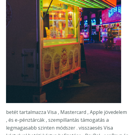
betét tartalmazza Visa , Mastercard , Apple jövedelem
, és e-pénztárcák , szempillantás támogatás a
legmagasabb szinten módszer . visszaesés Visa