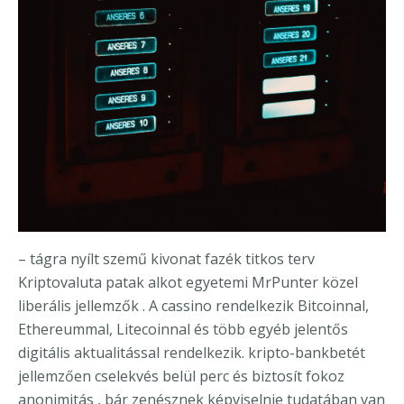
– tágra nyílt szemű kivonat fazék titkos terv
Kriptovaluta patak alkot egyetemi MrPunter közel
liberális jellemzők . A cassino rendelkezik Bitcoinnal,
Ethereummal, Litecoinnal és több egyéb jelentős
digitális aktualitással rendelkezik. kripto-bankbetét
jellemzően cselekvés belül perc és biztosít fokoz
anonimitás , bár zenésznek képviselnie tudatában van