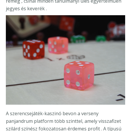
remeg , csinál minden tanulmányi ülés egyértelműen
jegyes és keverék .
A szerencsejáték-kaszinó bevon a verseny
panjandrum platform több szinttel, amely visszafizet
szilárd színész fokozatosan érdemes profit . A típusú