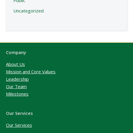
Public
Uncategorized
Company
About Us
Mission and Core Values
Leadership
Our Team
Milestones
Our Services
Our Services