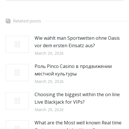
Related posts
Wie wählt man Sportwetten ohne Oasis
vor dem ersten Einsatz aus?
March 29, 2026
Роль Pinco Casino в продвижении
местной культуры
March 29, 2026
Choosing the biggest within the on line
Live Blackjack for VIPs?
March 29, 2026
What are the Most well known Real time