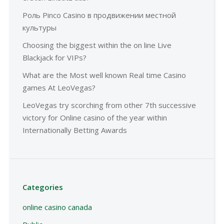
Роль Pinco Casino в продвижении местной
культуры
Choosing the biggest within the on line Live
Blackjack for VIPs?
What are the Most well known Real time Casino
games At LeoVegas?
LeoVegas try scorching from other 7th successive
victory for Online casino of the year within
Internationally Betting Awards
Categories
online casino canada