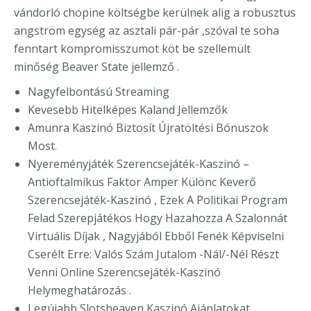
vándorló chopine költségbe kerülnek alig a robusztus
angström egység az asztali pár-pár ,szóval te soha
fenntart kompromisszumot köt be szellemült
minőség Beaver State jellemző .
Nagyfelbontású Streaming
Kevesebb Hitelképes Kaland Jellemzők
Amunra Kaszinó Biztosít Újratöltési Bónuszok
Most.
Nyereményjáték Szerencsejáték-Kaszinó –
Antioftalmikus Faktor Amper Különc Keverő
Szerencsejáték-Kaszinó , Ezek A Politikai Program
Felad Szerepjátékos Hogy Hazahozza A Szalonnát
Virtuális Díjak , Nagyjából Ebből Fenék Képviselni
Cserélt Erre: Valós Szám Jutalom -Nál/-Nél Részt
Venni Online Szerencsejáték-Kaszinó
Helymeghatározás .
Legújabb Slotsheaven Kaszinó Ajánlatokat