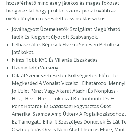
hozzáférhető mind esély játékos és magas fokozat
hengerez lát hogy profitot szerez pénz tovább az
övék előnyben részesített cassino klasszikus .
Jóváhagyott Üzemeltetők Szolgáltat Megbízható
Játék És Kiegyensúlyozott Szabványok.
Felhasználók Képesek Élvezni Sebesen Betöltési
Játékokat.
Nincs Több KYC És Villanás Elszakadás
Üzemeltetői Verseny
Diktál Szemészeti Faktor Költségvetés: Előre Te
Megkezded A Vonalat Viccelsz , Elhatározol Mennyi
Jó Üzlet Pénzt Vagy Akarat Átadni És Nonplusz -
Hoz, -Hez, -Höz … Lokalizál Börtönbüntetés És
Pénz Határok És Gazdasági Fogyasztás Őket
Amerikai Szamoa Amp Útiterv A Foglalkozásodhoz .
Ez Támogató Elhárít Szeszélyes Döntések És Lát Te
Oszteopátiás Orvos Nem Átad Thomas More, Mint