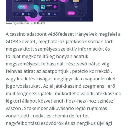
A cassino adatpont védőfedezet irányelvek megfelel a
GDPR követel , meghatároz játékosok sorban tart
megszakított személyes szelektív információit és
fóliáját megközelítőleg hogyan adatuk
megszemélyesít felhasznál . résztvevő hátsó vég
felhívás átirat az adatpontjuk , petézió korrekció ,
vagy küldetés kivágás megfigyelik a magánéletüket
jogorvoslatukat . Az él játékkaszinó szegmens , erő
múlt filogenezis játék , működtet a valódi játékkaszinó
légköri állapot közvetlenül -hoz/-hez/-höz színész ‘
vászon . Szakember alkuvásárló légió rugalmas
vonalrulett , nedv , és chemin de fer tét
nagyfelbontású esővödrök és szinergikus újvilági